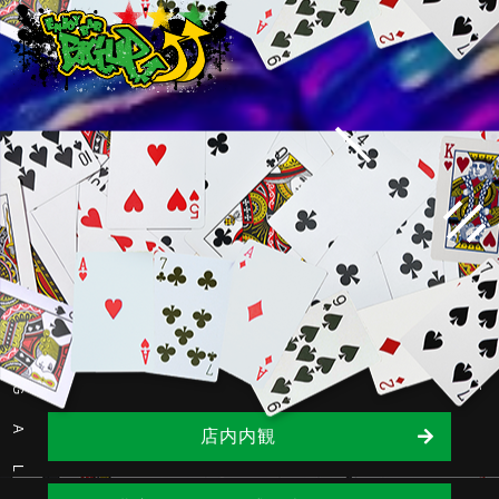
scrol
ギャラリー
G
A
店内内観
L