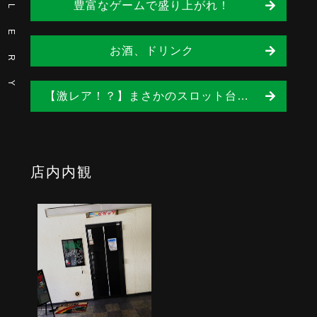
豊富なゲームで盛り上がれ！
L
E
お酒、ドリンク
R
Y
【激レア！？】まさかのスロット台が2台も！
店内内観