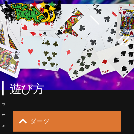
scrol
遊び方
P
L
ダーツ
A