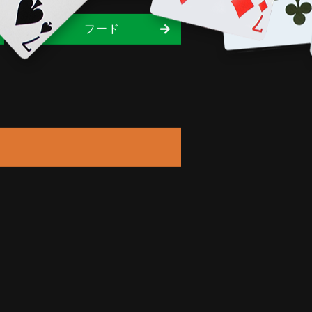
ショット
フード