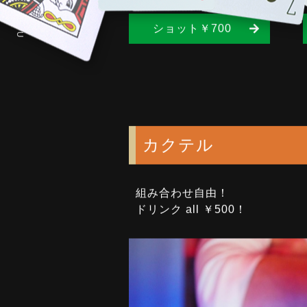
M
ハイボール
E
N
ショット￥700
U
カクテル
組み合わせ自由！
ドリンク all ￥500！