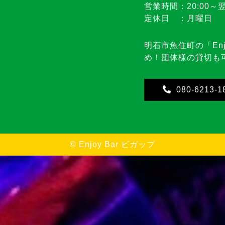
住所 ：兵庫県明石
ル402
営業時間：20:00～翌
定休日 ：月曜日
明石市魚住町の「Enj
め！団体様の貸切も
080-6213-1
©
Enjoy Bar ビガップ